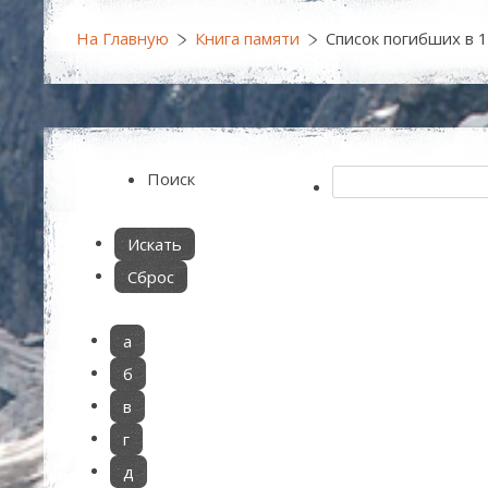
На Главную
Книга памяти
Список погибших в 
Поиск
а
б
в
г
д