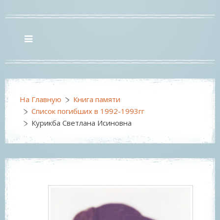
На Главную
Книга памяти
Список погибших в 1992-1993гг
Курикба Светлана Исиновна