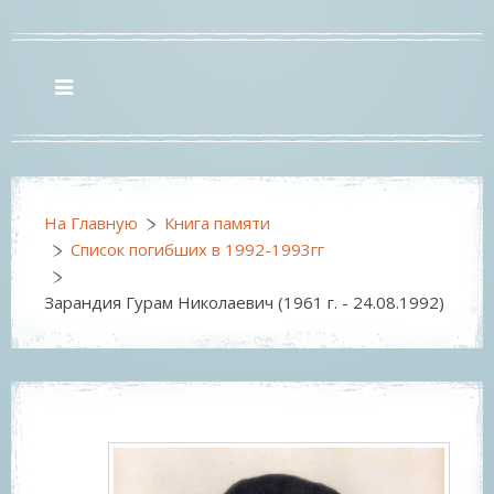
На Главную
Книга памяти
Список погибших в 1992-1993гг
Зарандия Гурам Николаевич (1961 г. - 24.08.1992)